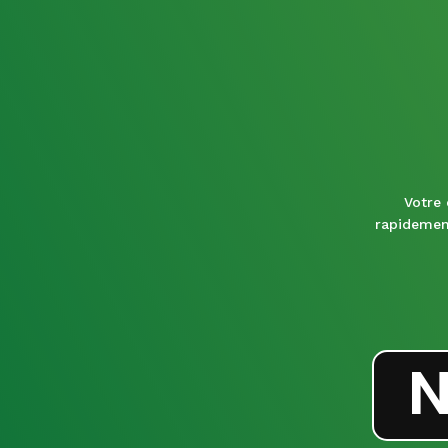
Votre 
rapidemen
N