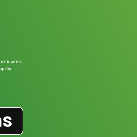
et à votre
 après
ns